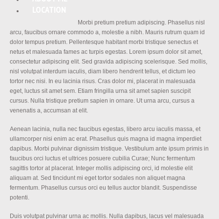
LOCATION
Morbi pretium pretium adipiscing. Phasellus nisl
arcu, faucibus ornare commodo a, molestie a nibh. Mauris rutrum quam id
dolor tempus pretium. Pellentesque habitant morbi tristique senectus et
netus et malesuada fames ac turpis egestas. Lorem ipsum dolor sit amet,
consectetur adipiscing elit. Sed gravida adipiscing scelerisque. Sed mollis,
nisl volutpat interdum iaculis, diam libero hendrerit tellus, et dictum leo
tortor nec nisi. In eu lacinia risus. Cras dolor mi, placerat in malesuada
eget, luctus sit amet sem. Etiam fringilla urna sit amet sapien suscipit
cursus. Nulla tristique pretium sapien in ornare. Ut urna arcu, cursus a
venenatis a, accumsan at elit.
Aenean lacinia, nulla nec faucibus egestas, libero arcu iaculis massa, et
ullamcorper nisi enim ac erat. Phasellus quis magna id magna imperdiet
dapibus. Morbi pulvinar dignissim tristique. Vestibulum ante ipsum primis in
faucibus orci luctus et ultrices posuere cubilia Curae; Nunc fermentum
sagittis tortor at placerat. Integer mollis adipiscing orci, id molestie elit
aliquam at. Sed tincidunt mi eget tortor sodales non aliquet magna
fermentum. Phasellus cursus orci eu tellus auctor blandit. Suspendisse
potenti.
Duis volutpat pulvinar urna ac mollis. Nulla dapibus, lacus vel malesuada