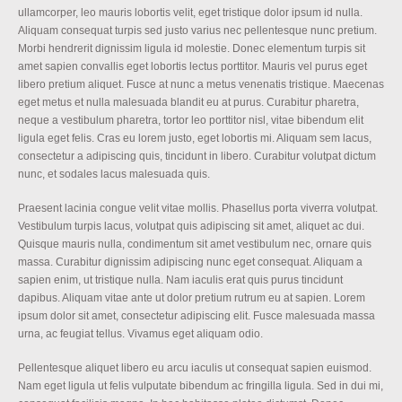
ullamcorper, leo mauris lobortis velit, eget tristique dolor ipsum id nulla.
Aliquam consequat turpis sed justo varius nec pellentesque nunc pretium.
Morbi hendrerit dignissim ligula id molestie. Donec elementum turpis sit
amet sapien convallis eget lobortis lectus porttitor. Mauris vel purus eget
libero pretium aliquet. Fusce at nunc a metus venenatis tristique. Maecenas
eget metus et nulla malesuada blandit eu at purus. Curabitur pharetra,
neque a vestibulum pharetra, tortor leo porttitor nisl, vitae bibendum elit
ligula eget felis. Cras eu lorem justo, eget lobortis mi. Aliquam sem lacus,
consectetur a adipiscing quis, tincidunt in libero. Curabitur volutpat dictum
nunc, et sodales lacus malesuada quis.
Praesent lacinia congue velit vitae mollis. Phasellus porta viverra volutpat.
Vestibulum turpis lacus, volutpat quis adipiscing sit amet, aliquet ac dui.
Quisque mauris nulla, condimentum sit amet vestibulum nec, ornare quis
massa. Curabitur dignissim adipiscing nunc eget consequat. Aliquam a
sapien enim, ut tristique nulla. Nam iaculis erat quis purus tincidunt
dapibus. Aliquam vitae ante ut dolor pretium rutrum eu at sapien. Lorem
ipsum dolor sit amet, consectetur adipiscing elit. Fusce malesuada massa
urna, ac feugiat tellus. Vivamus eget aliquam odio.
Pellentesque aliquet libero eu arcu iaculis ut consequat sapien euismod.
Nam eget ligula ut felis vulputate bibendum ac fringilla ligula. Sed in dui mi,