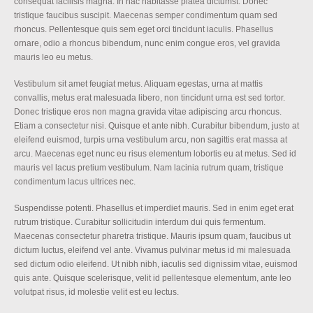
consequat facilisis magna. In hac habitasse platea dictumst. Donec
tristique faucibus suscipit. Maecenas semper condimentum quam sed
rhoncus. Pellentesque quis sem eget orci tincidunt iaculis. Phasellus
ornare, odio a rhoncus bibendum, nunc enim congue eros, vel gravida
mauris leo eu metus.
Vestibulum sit amet feugiat metus. Aliquam egestas, urna at mattis
convallis, metus erat malesuada libero, non tincidunt urna est sed tortor.
Donec tristique eros non magna gravida vitae adipiscing arcu rhoncus.
Etiam a consectetur nisi. Quisque et ante nibh. Curabitur bibendum, justo at
eleifend euismod, turpis urna vestibulum arcu, non sagittis erat massa at
arcu. Maecenas eget nunc eu risus elementum lobortis eu at metus. Sed id
mauris vel lacus pretium vestibulum. Nam lacinia rutrum quam, tristique
condimentum lacus ultrices nec.
Suspendisse potenti. Phasellus et imperdiet mauris. Sed in enim eget erat
rutrum tristique. Curabitur sollicitudin interdum dui quis fermentum.
Maecenas consectetur pharetra tristique. Mauris ipsum quam, faucibus ut
dictum luctus, eleifend vel ante. Vivamus pulvinar metus id mi malesuada
sed dictum odio eleifend. Ut nibh nibh, iaculis sed dignissim vitae, euismod
quis ante. Quisque scelerisque, velit id pellentesque elementum, ante leo
volutpat risus, id molestie velit est eu lectus.